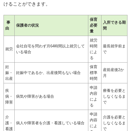
けることができます。
保育
事
入所できる期
保護者の状況
必要
由
間
量
就労
会社自宅を問わず月64時間以上就労して
時間
最長就学前ま
就労
いる場合
によ
で
る
妊
保育
産前産後2か
娠・
妊娠中であるか、出産後間もない場合
標準
月
出産
時間
申請
疾
療養を必要と
内容
病・
病気や障害がある場合
しなくなるま
によ
障害
で
る
申請
介
介護を必要と
内容
護・
病人や障害者を介護・看護している場合
しなくなるま
によ
看護
で