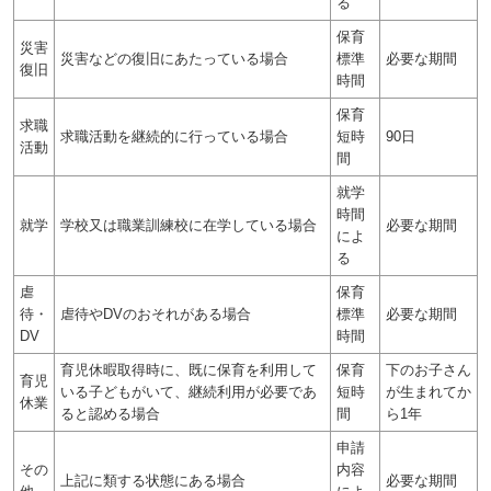
る
保育
災害
災害などの復旧にあたっている場合
標準
必要な期間
復旧
時間
保育
求職
求職活動を継続的に行っている場合
短時
90日
活動
間
就学
時間
就学
学校又は職業訓練校に在学している場合
必要な期間
によ
る
虐
保育
待・
虐待やDVのおそれがある場合
標準
必要な期間
DV
時間
育児休暇取得時に、既に保育を利用して
保育
下のお子さん
育児
いる子どもがいて、継続利用が必要であ
短時
が生まれてか
休業
ると認める場合
間
ら1年
申請
その
内容
上記に類する状態にある場合
必要な期間