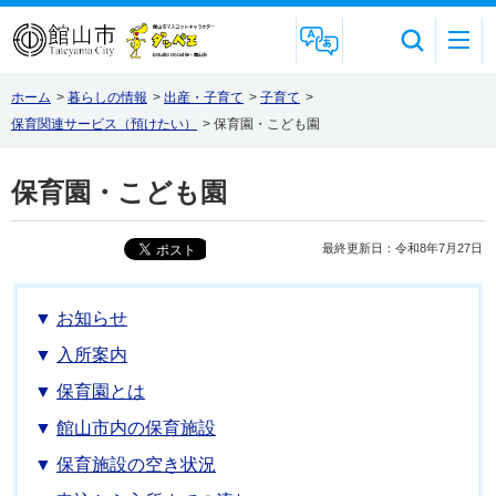
Foreign Language
ホーム
>
暮らしの情報
>
出産・子育て
>
子育て
>
保育関連サービス（預けたい）
>
保育園・こども園
保育園・こども園
最終更新日：令和8年7月27日
お知らせ
入所案内
保育園とは
館山市内の保育施設
保育施設の空き状況