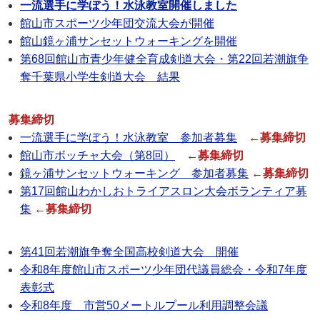
一流選手に学ぼう！水泳教室開催しました
館山市スポーツ少年団交流大会が開催
館山鏡ヶ浦サンセットウォーキングを開催
第68回館山市青少年健全育成剣道大会・第22回若潮旗争
奪千葉県小学生剣道大会 結果
募集締切
一流選手に学ぼう！水泳教室 参加者募集
←募集締切
館山市ボッチャ大会（第8回）
←募集締切
鏡ヶ浦サンセットウォーキング 参加者募集
←募集締切
第17回館山わかしおトライアスロン大会ボランティア募
集
←募集締切
第41回若潮旗争奪全国高校剣道大会 開催
令和8年度館山市スポーツ少年団代議員総会・令和7年度
表彰式
令和8年度 市営50メートルプール利用調整会議