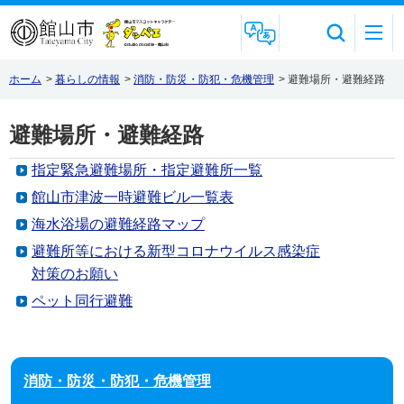
Foreign Language
ホーム
>
暮らしの情報
>
消防・防災・防犯・危機管理
>
避難場所・避難経路
避難場所・避難経路
指定緊急避難場所・指定避難所一覧
館山市津波一時避難ビル一覧表
海水浴場の避難経路マップ
避難所等における新型コロナウイルス感染症
対策のお願い
ペット同行避難
消防・防災・防犯・危機管理