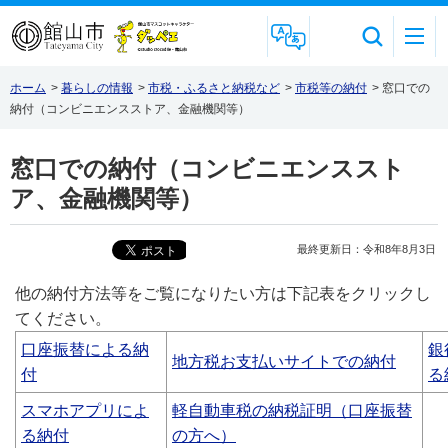
Foreign Language
ホーム
>
暮らしの情報
>
市税・ふるさと納税など
>
市税等の納付
>
窓口での
納付（コンビニエンスストア、金融機関等）
窓口での納付（コンビニエンススト
ア、金融機関等）
最終更新日：令和8年8月3日
他の納付方法等をご覧になりたい方は下記表をクリックし
てください。
口座振替による納
銀
地方税お支払いサイトでの納付
付
る
スマホアプリによ
軽自動車税の納税証明（口座振替
る納付
の方へ）