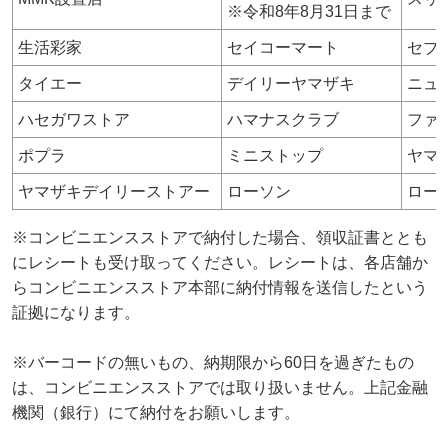
※令和8年8月31日まで
生活彩家
セイコーマート
セブ
タイエー
デイリーヤマザキ
ニュ
ハセガワストア
ハマナスクラブ
ファ
ポプラ
ミニストップ
ヤマ
ヤマザキデイリーストアー
ローソン
ロー
※コンビニエンスストアで納付した場合、領収証書ととも
にレシートも受け取ってください。レシートは、各店舗か
らコンビニエンスストア本部に納付情報を送信したという
証拠になります。
※バーコードの無いもの、納期限から60日を過ぎたもの
は、コンビニエンスストアでは取り扱いません。上記金融
機関（銀行）にて納付をお願いします。