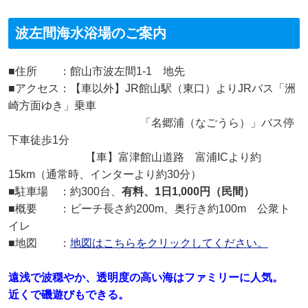
波左間海水浴場のご案内
■住所 ：館山市波左間1-1 地先
■アクセス：【車以外】JR館山駅（東口）よりJRバス「洲
崎方面ゆき」乗車
「名郷浦（なごうら）」バス停
下車徒歩1分
【車】富津館山道路 富浦ICより約
15km（通常時、インターより約30分）
■駐車場 ：約300台、
有料、1日1,000円（民間）
■概要 ：ビーチ長さ約200m、奥行き約100m 公衆ト
イレ
■地図 ：
地図はこちらをクリックしてください。
遠浅で波穏やか、透明度の高い海はファミリーに人気。
近くで磯遊びもできる。