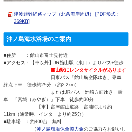
津波避難経路マップ（北条海岸周辺） [PDF形式：
369KB]
沖ノ島海水浴場のご案内
■住所 ：館山市富士見付近
■アクセス：【車以外】JR館山駅（東口）よりバス+徒歩
館山駅にレンタサイクルがあります
日東バス「館山航空隊ゆき」乗車
終点下車 徒歩約25分 （約2.2km）
またはJRバス「洲崎方面ゆき」乗
車 「宮城（みやぎ）」下車 徒歩約30分
【車】富津館山道路 富浦ICより約
11km（通常時、インターより約25分）
■駐車場 ：約400台 無料
（
沖ノ島環境保全協力金
のご協力をお願いし