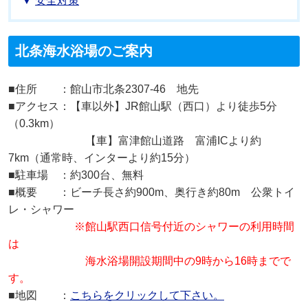
安全対策
北条海水浴場のご案内
■住所 ：館山市北条2307-46 地先
■アクセス：【車以外】JR館山駅（西口）より徒歩5分
（0.3km）
【車】富津館山道路 富浦ICより約
7km（通常時、インターより約15分）
■駐車場 ：約300台、無料
■概要 ：ビーチ長さ約900m、奥行き約80m 公衆トイ
レ・シャワー
※館山駅西口信号付近のシャワーの利用時間
は
海水浴場開設期間中の9時から16時までで
す。
■地図 ：
こちらをクリックして下さい。