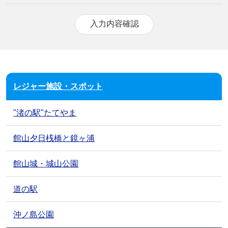
レジャー施設・スポット
"渚の駅"たてやま
館山夕日桟橋と鏡ヶ浦
館山城・城山公園
道の駅
沖ノ島公園