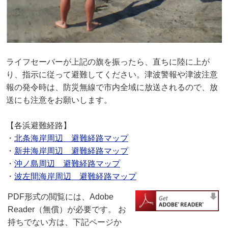
ライフセーバーが上記の旗を振ったら、直ちに陸に上が
り、指示に従って避難してください。津波警報や津波注意
報の発令時は、防災無線で市内全域に放送されるので、放
送にも注意をお願いします。
【各浜避難経路】
・
北条海岸周辺 避難経路マップ
・
新井海岸周辺 避難経路マップ
・
沖ノ島周辺 避難経路マップ
・
波左間海岸周辺 避難経路マップ
PDF形式の閲覧には、Adobe
Reader（無償）が必要です。 お
持ちでない方は、下記ページか