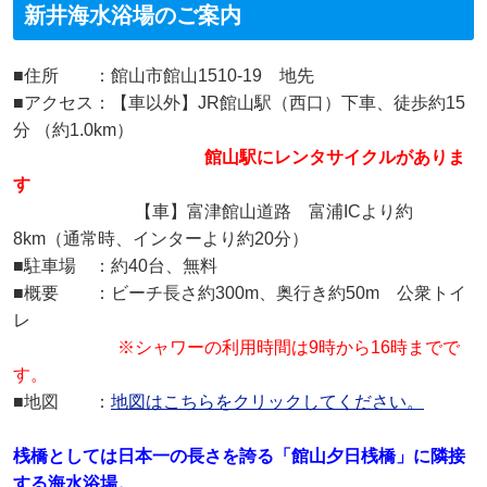
新井海水浴場のご案内
■住所 ：館山市館山1510-19 地先
■アクセス：【車以外】JR館山駅（西口）下車、徒歩約15
分 （約1.0km）
館山駅にレンタサイクルがありま
す
【車】富津館山道路 富浦ICより約
8km（通常時、インターより約20分）
■駐車場 ：約40台、無料
■概要 ：ビーチ長さ約300m、奥行き約50m 公衆トイ
レ
※
シャワーの利用時間は9時から16時までで
す。
■地図 ：
地図はこちらをクリックしてください。
桟橋としては日本一の長さを誇る「館山夕日桟橋」に隣接
する海水浴場。