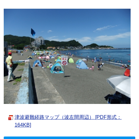
津波避難経路マップ（波左間周辺） [PDF形式：
164KB]