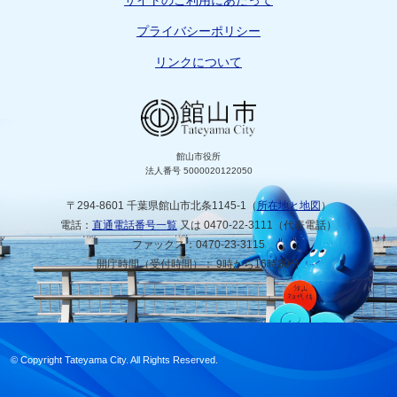
サイトのご利用にあたって
プライバシーポリシー
リンクについて
館山市役所
法人番号 5000020122050
〒294-8601 千葉県館山市北条1145-1（
所在地と地図
）
電話：
直通電話番号一覧
又は 0470-22-3111（代表電話）
ファックス：0470-23-3115
開庁時間（受付時間）： 9時から16時30分
© Copyright Tateyama City. All Rights Reserved.