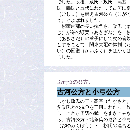
でした。以後、成氏・政氏・高基
氏・義氏と五代にわたって古河に
（ごしょ）を構え古河公方（こが
う）とよばれました。
上杉家内部の長い抗争も、政氏（
じ）が弟の顕実（あきざね）を上
（あきさだ）の養子にして次の管
とすることで、関東支配の体制（
い）の回復（かいふく）をはかり
ました。
ふたつの公方。
古河公方と小弓公方
しかし政氏の子・高基（たかもと
父政氏との抗争を三回にわたって
し、これが周辺の武士をまきこみ
ら、古河公方・北条氏の連合と小
（おゆみくぼう）・上杉氏の連合