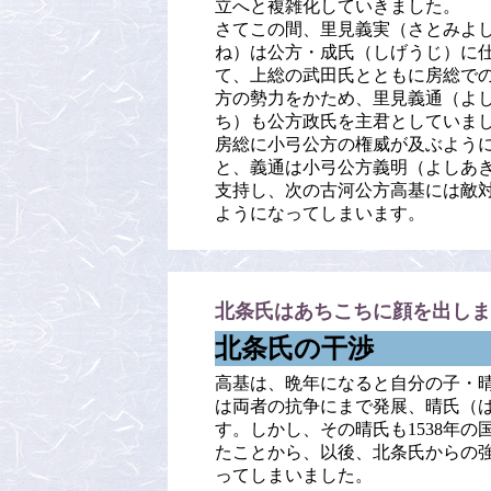
立へと複雑化していきました。
さてこの間、里見義実（さとみよ
ね）は公方・成氏（しげうじ）に
て、上総の武田氏とともに房総で
方の勢力をかため、里見義通（よ
ち）も公方政氏を主君としていま
房総に小弓公方の権威が及ぶよう
と、義通は小弓公方義明（よしあ
支持し、次の古河公方高基には敵
ようになってしまいます。
北条氏はあちこちに顔を出しま
北条氏の干渉
高基は、晩年になると自分の子・晴
は両者の抗争にまで発展、晴氏（
す。しかし、その晴氏も1538年
たことから、以後、北条氏からの
ってしまいました。