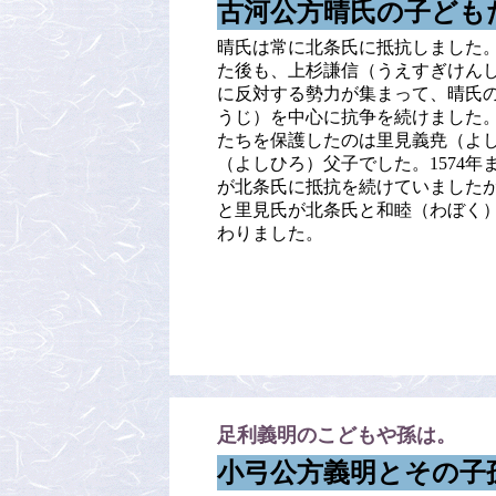
古河公方晴氏の子ども
晴氏は常に北条氏に抵抗しました
た後も、上杉謙信（うえすぎけん
に反対する勢力が集まって、晴氏
うじ）を中心に抗争を続けました
たちを保護したのは里見義尭（よ
（よしひろ）父子でした。1574年
が北条氏に抵抗を続けていましたが、
と里見氏が北条氏と和睦（わぼく
わりました。
足利義明のこどもや孫は。
小弓公方義明とその子