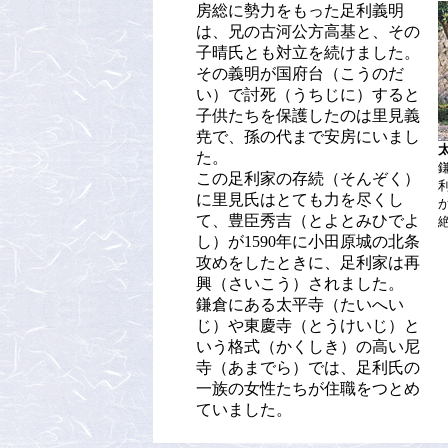
房総に勢力をもった足利義明
は、兄の古河公方高基と、その
子晴氏とも対立を続けました。
その義明が国府台（こうのだ
い）で討死（うちじに）すると
子供たちを保護したのは里見義
尭で、孫の代まで安房にいまし
た。
この足利家の存続（そんぞく）
に里見氏はとても力を尽くし
て、豊臣秀吉（とよとみひでよ
し）が1590年に小田原城の北条
攻めをしたときに、足利家は再
興（さいこう）されました。
鎌倉にある太平寺（たいへい
じ）や東慶寺（とうけいじ）と
いう格式（かくしき）の高い尼
寺（あまでら）では、足利氏の
一族の女性たちが住職をつとめ
ていました。