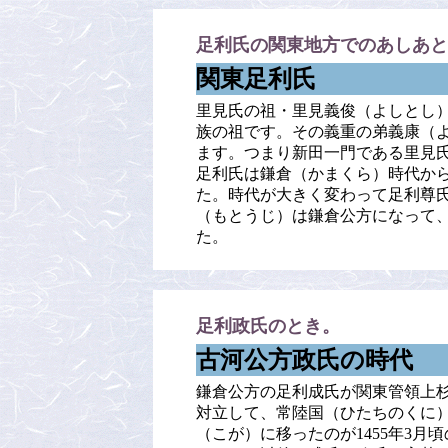
足利氏の関東地方でのあしあと
関東足利氏
里見氏の祖・里見義俊（よしとし
族の祖です。その義重の弟義康（
ます。つまり新田一門である里見
足利氏は鎌倉（かまくら）時代か
た。時代が大きく変わって足利尊
（もとうじ）は鎌倉公方になって
た。
足利政氏のとき。
古河公方政氏の時代
鎌倉公方の足利成氏が関東管領上
対立して、常陸国（ひたちのくに
（こが）に移ったのが1455年3月