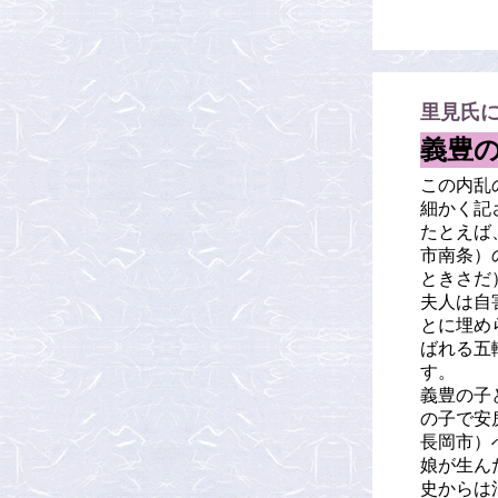
里見氏
義豊
この内乱
細かく記
たとえば
市南条）
ときさだ
夫人は自
とに埋め
ばれる五
す。
義豊の子
の子で安
長岡市）
娘が生ん
史からは