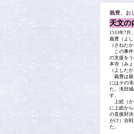
義豊、お
天文の
1533年
義豊（よし
（さねたか
この事件に
の支援をう
本寺（みょ
（よしたか
義豊は最
にはその滝
た。滝田城
す。
上総（かず
に上総から
の直接対決
がけ）合戦
た。