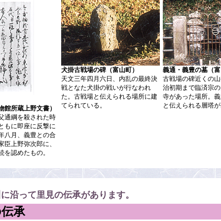
犬掛古戦場の碑（富山町）
義通・義豊の墓（富
天文三年四月六日、内乱の最終決
古戦場の碑近くの山
戦となた犬掛の戦いが行なわれ
治初期まで臨済宗の
た。古戦場と伝えられる場所に建
寺があった場所。義
てられている。
と伝えられる層塔が
物館所蔵上野文書）
父通綱を殺された時
ともに即座に反撃に
年八月、義豊との合
家臣上野弥次郎に、
続を認めたもの。
川に沿って里見の伝承があります。
の伝承