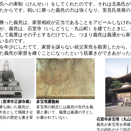
氏への牽制（けんせい）をしてくれたのです。それは北条氏が
たからです。戦いに勝った義尭の力は強くなり、里見氏発展の
勝った義尭は、家督相続が正当であることをアピールしなけれ
が、義尭は、石堂寺（いしどうじ・丸山町）を建てたときに、
して義豊はその子とするだけでした。つまり義尭は義通から家
いるのです。
を年少にしたてて、家督を譲らない叔父実尭を殺害したから、
た義尭が家督を継ぐことになったという筋書きができあがった
（君津市正源寺蔵）
多宝塔露盤銘
勝ち抜いた義尭が、
多宝塔の銘文には義尭の先代を義
大名として飛躍させ
通と書いて、義豊は義通の子とし
見氏の歴史も書き変
か書かれていない。
石堂寺多宝塔（丸山
。
義尭が多宝塔を再建
文の内乱の十三回忌