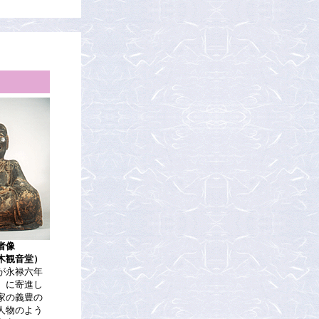
者像
木観音堂）
が永禄六年
）に寄進し
家の義豊の
人物のよう