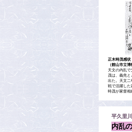
正木時茂感状
（館山市立博
天文の内乱で
茂は、義尭と
出た。天文二
戦で活躍した
時茂が家督相
平久里
内乱