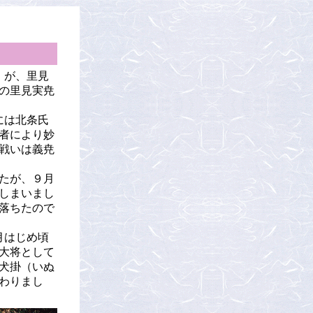
）が、里見
の里見実尭
には北条氏
者により妙
戦いは義尭
たが、９月
しまいまし
に落ちたので
月はじめ頃
に大将として
犬掛（いぬ
わりまし