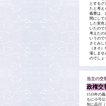
とするグ
たと考え
義豊は、
間にして
した実尭
いたので
考えたの
いうので
さとみし
（きそ）
場しませ
のでしょ
当主の交
政権交
1533年
もに小弓公
旬に品川（