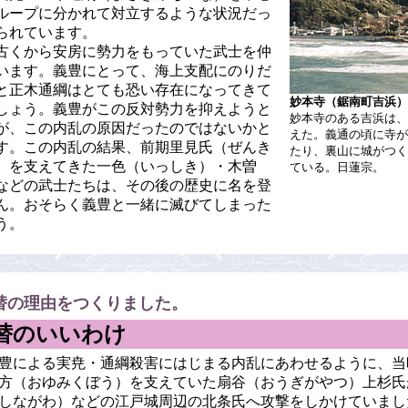
ループに分かれて対立するような状況だっ
られています。
古くから安房に勢力をもっていた武士を仲
います。義豊にとって、海上支配にのりだ
と正木通綱はとても恐い存在になってきて
妙本寺（鋸南町吉浜）
しょう。義豊がこの反対勢力を抑えようと
妙本寺のある吉浜は、
が、この内乱の原因だったのではないかと
えた。義通の頃に寺が
す。この内乱の結果、前期里見氏（ぜんき
たり、裏山に城がつく
）を支えてきた一色（いっしき）・木曽
ている。日蓮宗。
などの武士たちは、その後の歴史に名を登
ん。おそらく義豊と一緒に滅びてしまった
う。
替の理由をつくりました。
替のいいわけ
の義豊による実尭・通綱殺害にはじまる内乱にあわせるように、
方（おゆみくぼう）を支えていた扇谷（おうぎがやつ）上杉氏
しながわ）などの江戸城周辺の北条氏へ攻撃をしかけていまし