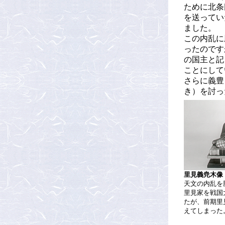
ために北条
を送ってい
ました。
この内乱に
ったのです
の国主と記
ことにして
さらに義豊
き）を討っ
里見義尭木像
天文の内乱を
里見家を戦国
たが、前期里
えてしまった