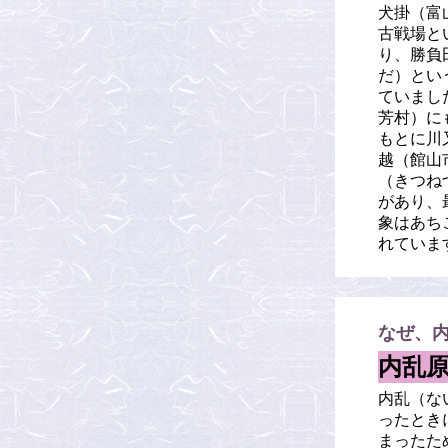
犬掛（富
古戦場と
り、勝負
だ）とい
ていまし
芳村）に
もとに川
越（館山
（きつね
があり、
象はあち
れていま
なぜ、
内乱
内乱（な
ったとき
まったた