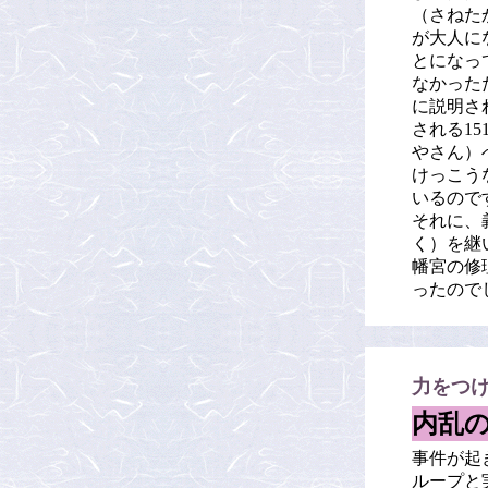
（さねた
が大人に
とになっ
なかった
に説明さ
される1
やさん）
けっこう
いるので
それに、
く）を継
幡宮の修
ったので
力をつ
内乱
事件が起
ループと