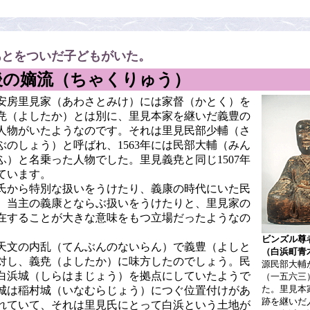
あとをついだ子どもがいた。
後の嫡流（ちゃくりゅう）
安房里見家（あわさとみけ）には家督（かとく）を
尭（よしたか）とは別に、里見本家を継いだ義豊の
人物がいたようなのです。それは里見民部少輔（さ
ぶのしょう）と呼ばれ、1563年には民部大輔（みん
ふ）と名乗った人物でした。里見義尭と同じ1507年
ています。
氏から特別な扱いをうけたり、義康の時代にいた民
、当主の義康とならぶ扱いをうけたりと、里見家の
在することが大きな意味をもつ立場だったようなの
ビンズル尊
天文の内乱（てんぶんのないらん）で義豊（よしと
（白浜町青
対し、義尭（よしたか）に味方したのでしょう。民
源民部大輔
白浜城（しらはまじょう）を拠点にしていたようで
（一五六三
た。里見本
城は稲村城（いなむらじょう）につぐ位置付けがあ
跡を継いだ
れていて、それは里見氏にとって白浜という土地が