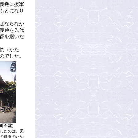
義尭に援軍
もとになり
ばならなか
義通を先代
督を継いだ
仇（かた
のでした。
町石堂）
したのは、天
の供養のため