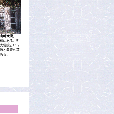
山町犬掛）
裾にある。明
大雲院という
通と義豊の墓
ある。