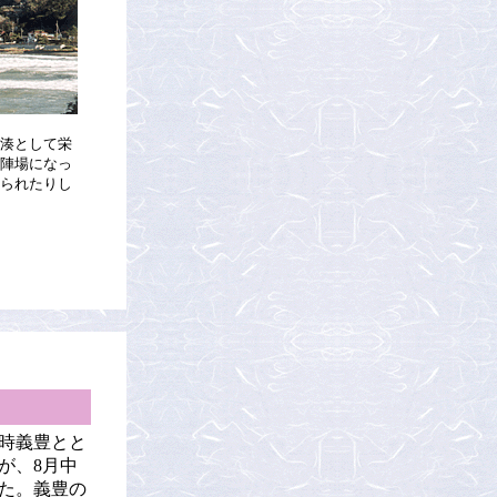
湊として栄
陣場になっ
られたりし
当時義豊とと
が、8月中
た。義豊の