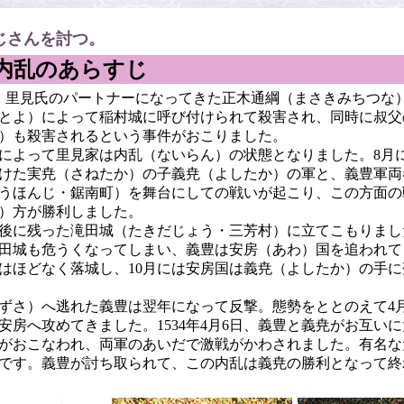
じさんを討つ。
内乱のあらすじ
7月、里見氏のパートナーになってきた正木通綱（まさきみちつな
とよ）によって稲村城に呼び付けられて殺害され、同時に叔父
）も殺害されるという事件がおこりました。
よって里見家は内乱（ないらん）の状態となりました。8月
けた実尭（さねたか）の子義尭（よしたか）の軍と、義豊軍両
うほんじ・鋸南町）を舞台にしての戦いが起こり、この方面の
）方が勝利しました。
後に残った滝田城（たきだじょう・三芳村）に立てこもりまし
田城も危うくなってしまい、義豊は安房（あわ）国を追われて
はほどなく落城し、10月には安房国は義尭（よしたか）の手
さ）へ逃れた義豊は翌年になって反撃。態勢をととのえて4
安房へ攻めてきました。1534年4月6日、義豊と義尭がお互い
がおこなわれ、両軍のあいだで激戦がかわされました。有名な
です。義豊が討ち取られて、この内乱は義尭の勝利となって終