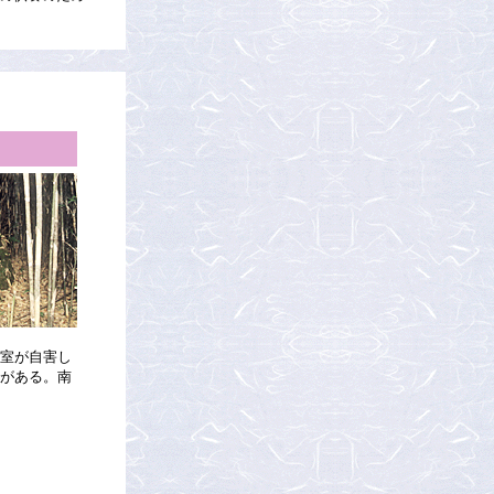
室が自害し
がある。南