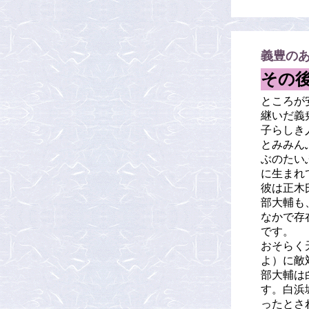
義豊の
その
ところが
継いだ義
子らしき
とみみん
ぶのたい
に生まれ
彼は正木
部大輔も
なかで存
です。
おそらく
よ）に敵
部大輔は
す。白浜
ったとさ