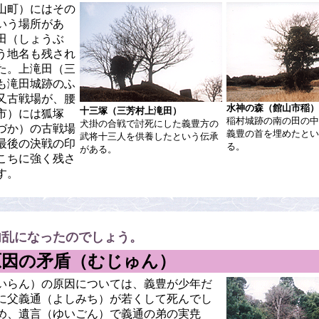
山町）にはその
いう場所があ
田（しょうぶ
う地名も残され
た。上滝田（三
も滝田城跡のふ
又古戦場が、腰
水神の森（館山市稲）
十三塚（三芳村上滝田）
市）には狐塚
稲村城跡の南の田の中
犬掛の合戦で討死にした義豊方の
づか）の古戦場
義豊の首を埋めたとい
武将十三人を供養したという伝承
最後の決戦の印
る。
がある。
こちに強く残さ
す。
内乱になったのでしょう。
原因の矛盾（むじゅん）
いらん）の原因については、義豊が少年だ
に父義通（よしみち）が若くして死んでし
め、遺言（ゆいごん）で義通の弟の実尭