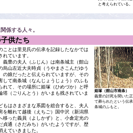
と考えられている。
に関係する人々。
の子供たち
のことは里見氏の伝承を記録したなかでは
されています。
、義豊の夫人（ふじん）は南条城主（館山
の烏山左近大夫時貞（うやまさこんだゆう
）の娘だったと伝えられていますが、その
害して南条城（なんじょうじょう）のふも
られて、その場所に姫塚（ひめづか）と呼
姫塚（館山市南条）
輪塔（ごりんとう）がいまも残されていま
義豊の討死を聞いた正
て葬られたという伝承
どもはさまざまな系図を総合すると、夫人
条城のふもと。
房を離れて越後（えちご）国中沢（新潟県
へ移った義員（よしかず）と、小倉定光の
だ貞通（さだみち）がいたようですが、歴
消えていきました。