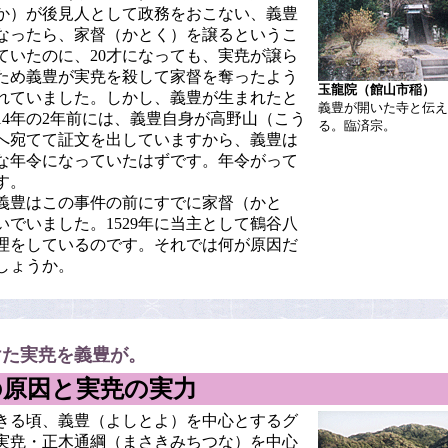
か）が後見人として政務をおこない、義豊
なったら、家督（かとく）を譲るというこ
ていたのに、20才になっても、実尭が譲ら
ため義豊が実尭を殺して家督を奪ったよう
玉龍院（館山市稲）
れていました。しかし、義豊が生まれたと
義豊が開いた寺と伝え
514年の2年前には、義豊自身が高野山（こう
る。臨済宗。
へ宛てて証文を出していますから、義豊は
な年令になっていたはずです。年令がって
す。
義豊はこの事件の前にすでに家督（かと
いでいました。1529年に当主として鶴谷八
理をしているのです。それでは何が原因だ
しょうか。
けた実尭を義豊が。
の原因と実尭の実力
きる頃、義豊（よしとよ）を中心とするグ
実尭・正木通綱（まさきみちつな）を中心