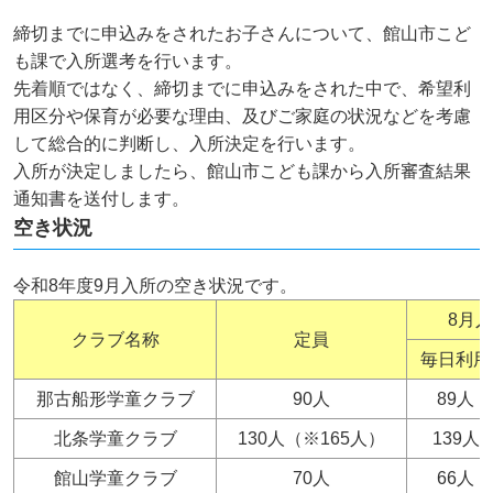
締切までに申込みをされたお子さんについて、館山市こど
も課で入所選考を行います。
先着順ではなく、締切までに申込みをされた中で、希望利
用区分や保育が必要な理由、及びご家庭の状況などを考慮
して総合的に判断し、入所決定を行います。
入所が決定しましたら、館山市こども課から入所審査結果
通知書を送付します。
空き状況
令和8年度9月入所の空き状況です。
8月
クラブ名称
定員
毎日利用
那古船形学童クラブ
90人
89人
北条学童クラブ
130人（※165人）
139人
館山学童クラブ
70人
66人