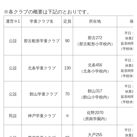
※各クラブの概要は下記のとおりです。
運営※1
学童クラブ名
定員
所在地
保
平日：放
那古272
休業日：
公設
那古船形学童クラブ
90
（那古船形小学校内）
延長時間：
（学校休業
平日：放
北条456
休業日：
公設
北条学童クラブ
130
（北条小学校内）
延長時間：
（学校休業
平日：放
館山317
休業日：
公設
館山学童クラブ
70
（館山小学校内）
延長時間：
（学校休業
佐野2070
民設
神戸学童クラブ
※
（房南学園内）
平日：放
大戸255
休業日：