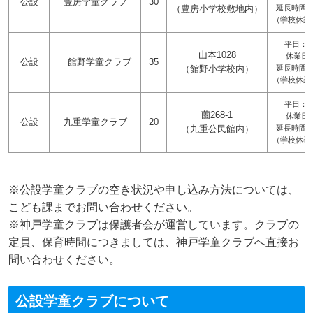
公設
豊房学童クラブ
30
（豊房小学校敷地内）
延長時間：
（学校休業
平日：放
山本1028
休業日：
公設
館野学童クラブ
35
（館野小学校内）
延長時間：
（学校休業
平日：放
薗268-1
休業日：
公設
九重学童クラブ
20
（九重公民館内）
延長時間：
（学校休業
※公設学童クラブの空き状況や申し込み方法については、
こども課までお問い合わせください。
※神戸学童クラブは保護者会が運営しています。クラブの
定員、保育時間につきましては、神戸学童クラブへ直接お
問い合わせください。
公設学童クラブについて