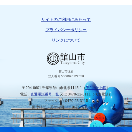
サイトのご利用にあたって
プライバシーポリシー
リンクについて
館山市役所
法人番号 5000020122050
〒294-8601 千葉県館山市北条1145-1（
所在地と地図
）
電話：
直通電話番号一覧
又は 0470-22-3111（代表電話）
ファックス：0470-23-3115
開庁時間（受付時間）： 9時から16時30分