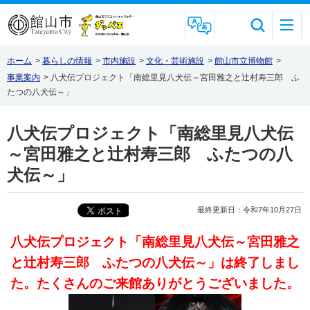
Foreign Language
ホーム
>
暮らしの情報
>
市内施設
>
文化・芸術施設
>
館山市立博物館
>
事業案内
>
八犬伝プロジェクト「南総里見八犬伝～宮田雅之と辻村寿三郎 ふ
たつの八犬伝～」
八犬伝プロジェクト「南総里見八犬伝
～宮田雅之と辻村寿三郎 ふたつの八
犬伝～」
最終更新日：令和7年10月27日
八犬伝プロジェクト「南総里見八犬伝～宮田雅之
と辻村寿三郎 ふたつの八犬伝～」は終了しまし
た。たくさんのご来館ありがとうございました。