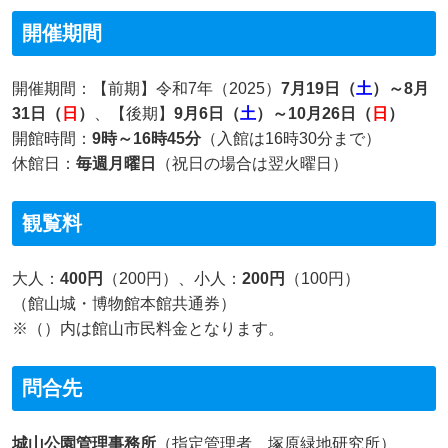
開催期間
開催期間：【前期】令和7年（2025）
7月19日（
土
）～8月
31日（
日
）
、【後期】
9月6日（
土
）～10月26日（
日
）
開館時間：
9時～16時45分
（入館は16時30分まで）
休館日：
毎週月曜日
（祝日の場合は翌火曜日）
観覧料
大人：
400円
（200円）、小人：
200円
（100円）
（館山城・博物館本館共通券）
※（）内は館山市民料金となります。
問合先
城山公園管理事務所
（指定管理者 塚原緑地研究所）