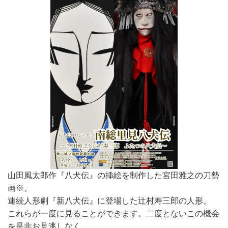
山田風太郎作『八犬伝』の挿絵を制作した宮田雅之の刀勢
画※。
連続人形劇『新八犬伝』に登場した辻村寿三郎の人形。
これらが一度に見ることができます。二度とないこの機会
を是非お見逃しなく。