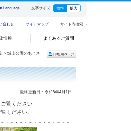
gn Language
文字サイズ
標準
拡大
い合わせ
サイトマップ
サイト内検索
政情報
よくあるご質問
覧
>
城山公園のあじさ
最終更新日：令和8年4月1日
をご覧ください。
ご覧ください。
－・－・－・－・－・－・－・－