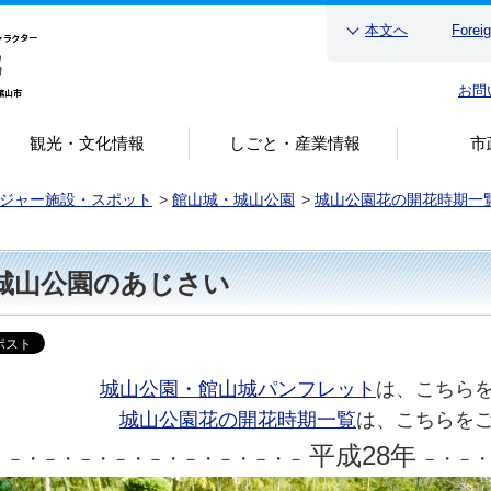
本文へ
Forei
お問
観光・文化情報
しごと・産業情報
市
ジャー施設・スポット
>
館山城・城山公園
>
城山公園花の開花時期一
城山公園のあじさい
城山公園・館山城パンフレット
は、こちら
城山公園花の開花時期一覧
は、こちらを
平成28年
・－・－・－・－・－・－・－・－・－
－・－・