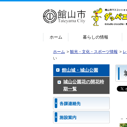
ホーム
暮らしの情報
ホーム
>
観光・文化・スポーツ情報
>
レ
い
館山城・城山公園
城山公園花の開花時
期一覧
－