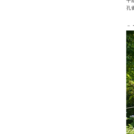
平
孔
－