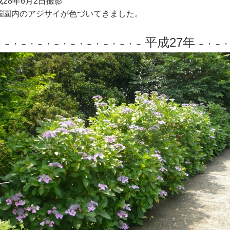
成28年6月2日撮影
雀園内のアジサイが色づいてきました。
平成27年
・－・－・－・－・－・－・－・－・－
－・－・