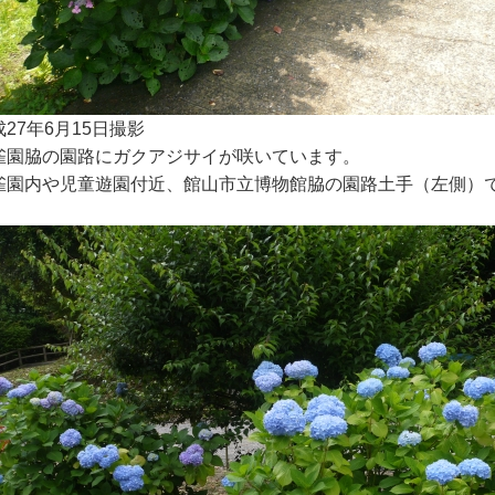
成27年6月15日撮影
雀園脇の園路にガクアジサイが咲いています。
雀園内や児童遊園付近、館山市立博物館脇の園路土手（左側）