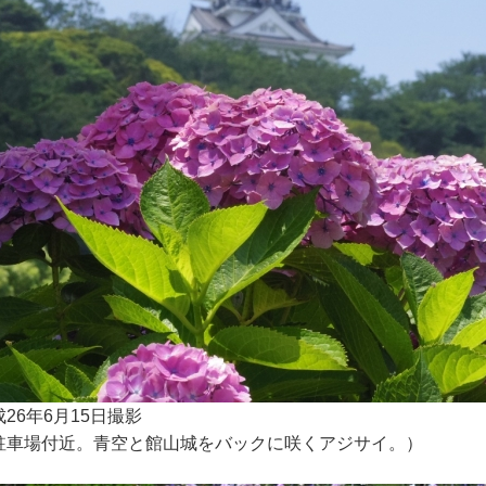
成26年6月15日撮影
駐車場付近。青空と館山城をバックに咲くアジサイ。）