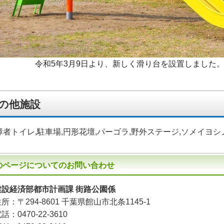
和5年3月9日より、新しく滑り台を設置しました
の他施設
障者トイレ,駐車場,円形花壇,パーゴラ,野外ステージ,ソメイヨシ
のページについてのお問い合わせ
建設経済部都市計画課 街路公園係
住所：
〒294-8601
千葉県館山市北条1145-1
電話：
0470-22-3610