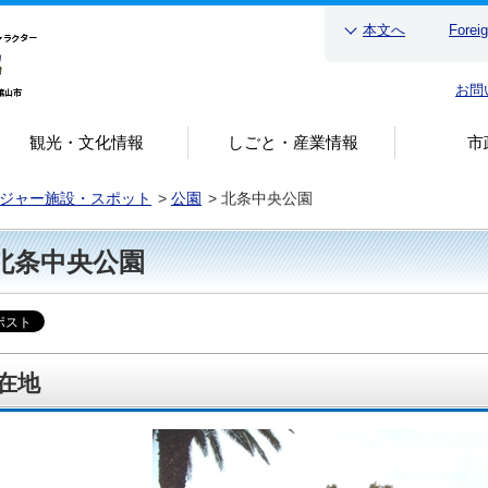
本文へ
Forei
お問
観光・文化情報
しごと・産業情報
市
ジャー施設・スポット
>
公園
>
北条中央公園
北条中央公園
在地