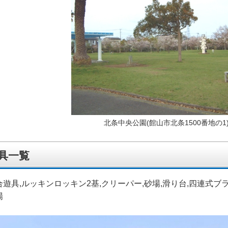
北条中央公園(館山市北条1500番地の1
具一覧
合遊具,ルッキンロッキン2基,クリーパー,砂場,滑り台,四連式ブ
場