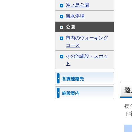
沖ノ島公園
海水浴場
公園
市内のウォーキング
コース
その他施設・スポッ
ト
遊
複
ト