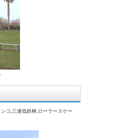
)
ランコ,三連低鉄棒,ローラースケー