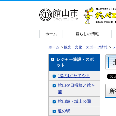
ホーム
暮らしの情報
ホーム
>
観光・文化・スポーツ情報
>
レ
レジャー施設・スポ
ット
"渚の駅"たてやま
館山夕日桟橋と鏡ヶ
所
浦
館山城・城山公園
道の駅