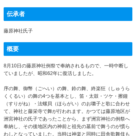
伝承者
藤原神社氏子
概要
8月10日の藤原神社例祭で奉納されるもので、一時中断し
ていましたが、昭和62年に復活しました。
序の舞、御幣（ごへい）の舞、鈴の舞、終楽狂（しゅうら
くくるい）の舞の4つを基本とし、笛・太鼓・ツケ・擦鐘
（すりがね）・法螺貝（ほらがい）のお囃子と歌に合わせ
て、神社と藤栄寺で舞が行われます。かつては藤原地区が
洲宮神社の氏子であったことから、まず洲宮神社の例祭へ
奉納し、その後地区内の神前と祖先の墓前で舞うのが慣ら
わしとなっていました。当時は神楽と同時に田舎歌舞伎も