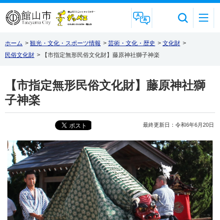
Foreign Language
ホーム
>
観光・文化・スポーツ情報
>
芸術・文化・歴史
>
文化財
>
民俗文化財
>
【市指定無形民俗文化財】藤原神社獅子神楽
【市指定無形民俗文化財】藤原神社獅
子神楽
最終更新日：令和6年6月20日