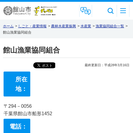
Foreign Language
ホーム
>
しごと・産業情報
>
農林水産業振興
>
水産業
>
漁業協同組合一覧
>
館山漁業協同組合
館山漁業協同組合
最終更新日：平成28年3月16日
所在
地：
〒294－0056
千葉県館山市船形1452
電話：