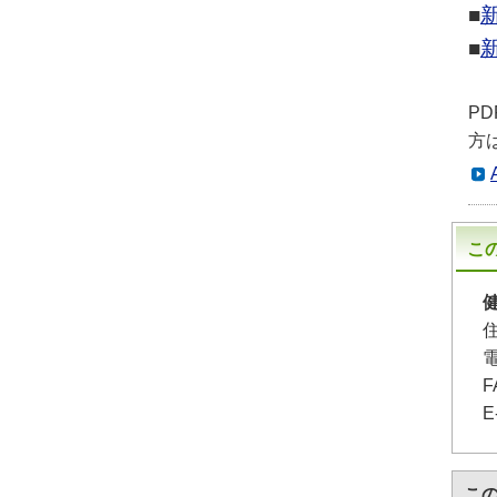
■
■
P
方
こ
F
E
こ