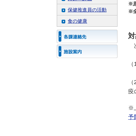
※
保健推進員の活動
※
食の健康
対
次
（
（
疫
※
予