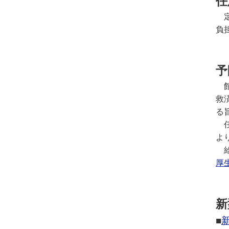
任
定
負
予
館
救
る
任
よ
給
厚
新
■