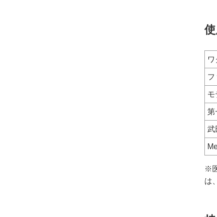
使
ワ
フ
モ
第
武
Me
※
は