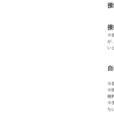
接
接
※
が
い
（
※
※
種
※
ち