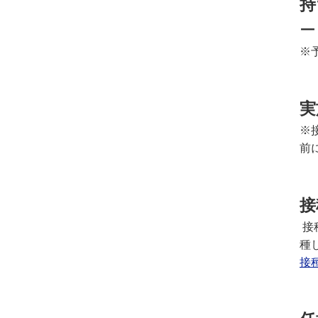
持
ー
※
実
※
前
接
接
種
接