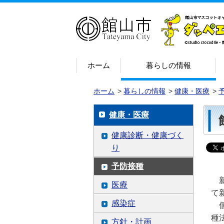
ホーム
暮らしの情報
ホーム
>
暮らしの情報
>
健康・医療
>
健康・医療
健康診断・健康づく
り
予防接種
新
医療
て
感染症
個
種
方針・計画