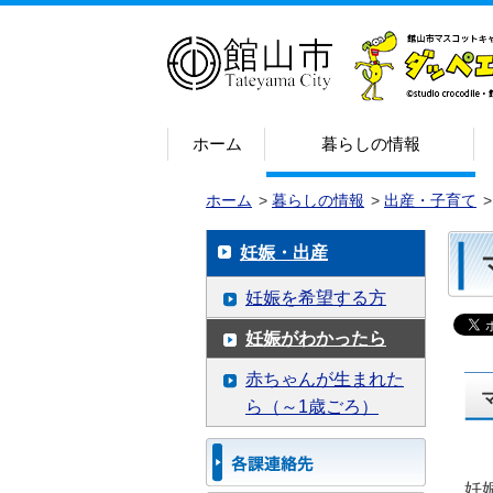
ホーム
暮らしの情報
ホーム
>
暮らしの情報
>
出産・子育て
妊娠・出産
妊娠を希望する方
妊娠がわかったら
赤ちゃんが生まれた
ら（～1歳ごろ）
妊