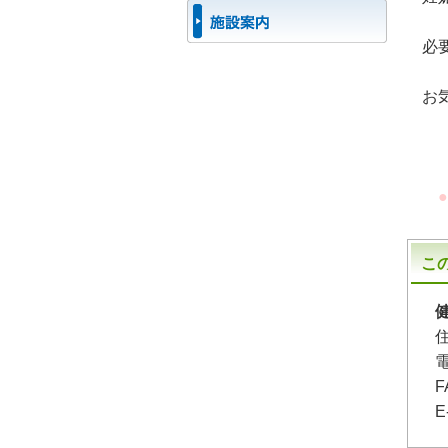
必
お
●
こ
F
E