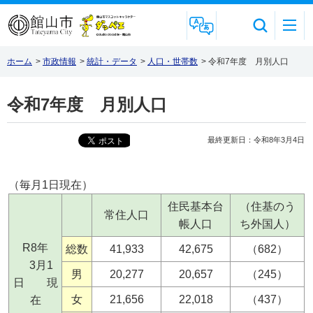
Foreign Language
ホーム
>
市政情報
>
統計・データ
>
人口・世帯数
>
令和7年度 月別人口
令和7年度 月別人口
最終更新日：令和8年3月4日
（毎月1日現在）
住民基本台
（住基のう
常住人口
帳人口
ち外国人）
R8年
総数
41,933
42,675
（682）
3月1
男
20,277
20,657
（245）
日 現
女
21,656
22,018
（437）
在