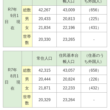
帳人口
ち外国人）
R7年
総数
42,267
43,009
（656）
9月1
男
20,433
20,813
（225）
日 現
女
21,834
22,196
（431）
在
世帯
20,330
23,265
-
数
住民基本台
（住基のう
常住人口
帳人口
ち外国人）
R7年
総数
42,315
43,057
（658）
8月1
男
20,444
20,824
（226）
日 現
女
21,871
22,233
（432）
在
世帯
20,329
23,264
-
数