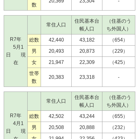
20,369
23,304
-
数
住民基本台
（住基のう
常住人口
帳人口
ち外国人）
R7年
総数
42,440
43,182
（654）
5月1
男
20,493
20,873
（229）
日 現
女
21,947
22,309
（425）
在
世帯
20,383
23,318
-
数
住民基本台
（住基のう
常住人口
帳人口
ち外国人）
R7年
総数
42,502
43,244
（655）
4月1
男
20,508
20,888
（232）
日 現
女
21,994
22,356
（423）
在