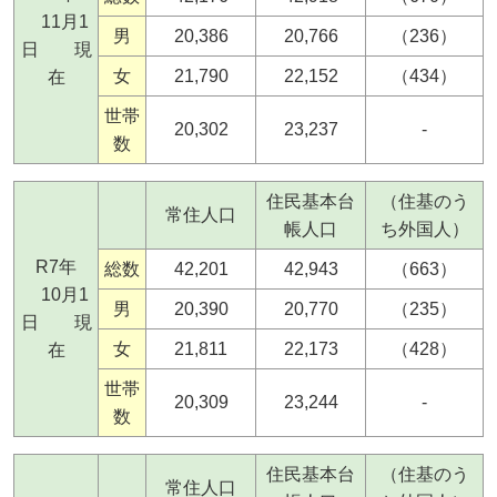
11月1
男
20,386
20,766
（236）
日 現
女
21,790
22,152
（434）
在
世帯
20,302
23,237
-
数
住民基本台
（住基のう
常住人口
帳人口
ち外国人）
R7年
総数
42,201
42,943
（663）
10月1
男
20,390
20,770
（235）
日 現
女
21,811
22,173
（428）
在
世帯
20,309
23,244
-
数
住民基本台
（住基のう
常住人口