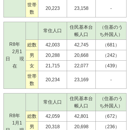
世帯
20,223
23,158
-
数
住民基本台
（住基のう
常住人口
帳人口
ち外国人）
R8年
総数
42,003
42,745
（681）
2月1
男
20,288
20,668
（242）
日 現
女
21,715
22,077
（439）
在
世帯
20,234
23,169
-
数
住民基本台
（住基のう
常住人口
帳人口
ち外国人）
R8年
総数
42,059
42,801
（672）
1月1
男
20,318
20,698
（236）