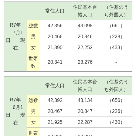
住民基本台
（住基のう
常住人口
帳人口
ち外国人）
R7年
総数
42,356
43,098
（661）
7月1
男
20,466
20,846
（228）
日 現
女
21,890
22,252
（433）
在
世帯
20,341
23,276
-
数
住民基本台
（住基のう
常住人口
帳人口
ち外国人）
R7年
総数
42,392
43,134
（656）
6月1
男
20,467
20,847
（226）
日 現
女
21,925
22,287
（430）
在
世帯