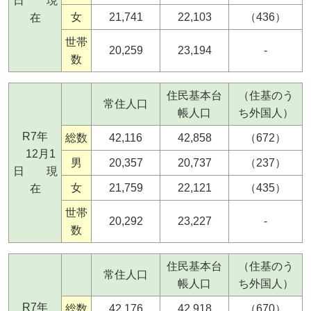
日 現
女
21,741
22,103
（436）
在
世帯
20,259
23,194
-
数
住民基本台
（住基のう
常住人口
帳人口
ち外国人）
R7年
総数
42,116
42,858
（672）
12月1
男
20,357
20,737
（237）
日 現
女
21,759
22,121
（435）
在
世帯
20,292
23,227
-
数
住民基本台
（住基のう
常住人口
帳人口
ち外国人）
R7年
総数
42,176
42,918
（670）