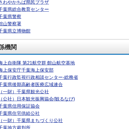
さわやかちば県民プラザ
千葉県総合教育センター
千葉県警察
館山警察署
千葉県立博物館
係機関
海上自衛隊 第21航空群 館山航空基地
海上保安庁千葉海上保安部
千葉行政監視行政相談センター-総務省
千葉県後期高齢者医療広域連合
（一財）千葉県観光公社
（公社）日本観光振興協会(観るなび)
千葉県信用保証協会
千葉県住宅供給公社
（一財）千葉県まちづくり公社
千葉地方裁判所