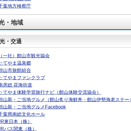
千葉地方検察庁
光・地域
光・交通
（一社）館山市観光協会
たてやま温泉郷
館山市旅館組合
たてやまファンクラブ
南房総 花海街道
たてやま体験学習旅行ナビ（館山体験交流協会）
館山新・ご当地グルメ（館山炙り海鮮丼・館山伊勢海老ステー
館山新・ご当地グルメFacebook
千葉県南総文化ホール
JR東日本（株）
JRバス関東（株）