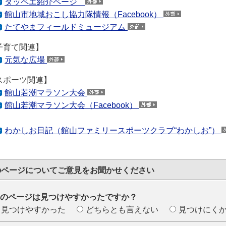
ダッペエ紹介ページ
館山市地域おこし協力隊情報（Facebook）
たてやまフィールドミュージアム
子育て関連】
元気な広場
スポーツ関連】
館山若潮マラソン大会
館山若潮マラソン大会（Facebook）
わかしお日記（館山ファミリースポーツクラブ“わかしお”）
のページについて
ご意見をお聞かせください
のページは見つけやすかったですか？
見つけやすかった
どちらとも言えない
見つけにく