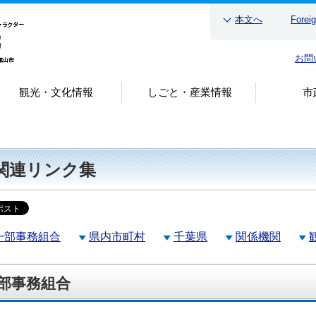
本文へ
Forei
お問
観光・文化情報
しごと・産業情報
市
関連リンク集
一部事務組合
県内市町村
千葉県
関係機関
部事務組合