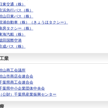
日東交通（株）
京浜急行バス（株）
館山日東バス（株）
鏡浦自動車（株）（きょうほタクシー）
南房タクシー（株）
東海汽船（株）
成田国際空港
京成バス（株）
工業
館山商工会議所
館山市商店会連合会
千葉県商工会連合会
千葉県中小企業団体中央会
（公財）千葉県産業振興センター
療