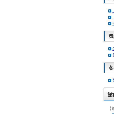
気
各
館
【