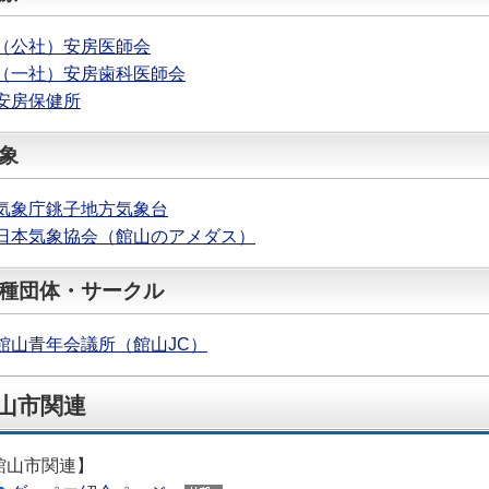
（公社）安房医師会
（一社）安房歯科医師会
安房保健所
象
気象庁銚子地方気象台
日本気象協会（館山のアメダス）
種団体・サークル
館山青年会議所（館山JC）
山市関連
館山市関連】