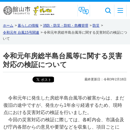
Foreign Language
ホーム
>
暮らしの情報
>
消防・防災・防犯・危機管理
>
防災
>
令和元年 台風15号関連
>
令和元年房総半島台風等に関する災害対応の検証につ
いて
令和元年房総半島台風等に関する災害
対応の検証について
最終更新日：令和3年2月18日
令和元年に発生した房総半島台風等の被害からは、まだ
復旧の途中ですが、発生から1年余り経過するため、現時
点における災害対応の検証を行いました。
今回の災害対応の検証に際しては、各町内会、市議会及
び庁内各部からの意見や要望などを収集し、項目ごとに